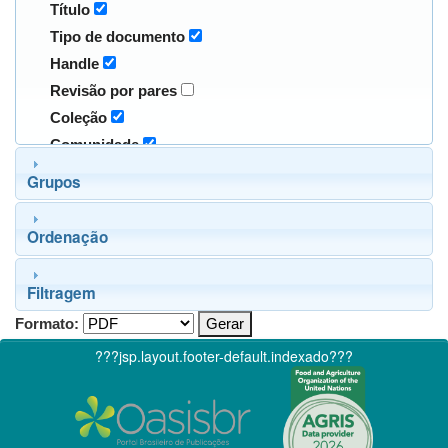
Título
Tipo de documento
Handle
Revisão por pares
Coleção
Comunidade
Grupos
Ordenação
Filtragem
Formato:
???jsp.layout.footer-default.indexado???