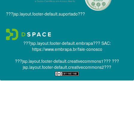
???jsp.layout.footer-default.suportado???
???jsp.layout.footer-default.embrapa???
SAC:
https://www.embrapa.br/fale-conosco
???jsp.layout.footer-default.creativecommons1???
???
jsp.layout.footer-default.creativecommons2???