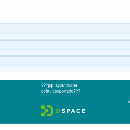
???jsp.layout.footer-
default.suportado???
?