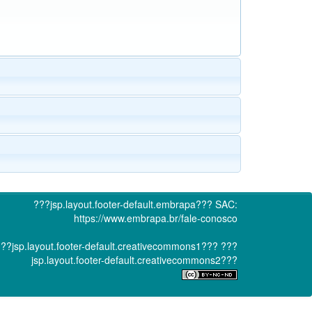
???jsp.layout.footer-default.embrapa???
SAC:
https://www.embrapa.br/fale-conosco
??jsp.layout.footer-default.creativecommons1???
???
jsp.layout.footer-default.creativecommons2???