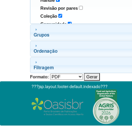
Handle
Revisão por pares
Coleção
Comunidade
Grupos
Ordenação
Filtragem
Formato:
???jsp.layout.footer-default.indexado???