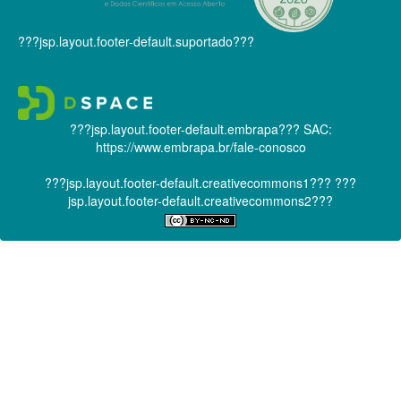
???jsp.layout.footer-default.suportado???
???jsp.layout.footer-default.embrapa???
SAC:
https://www.embrapa.br/fale-conosco
???jsp.layout.footer-default.creativecommons1???
???
jsp.layout.footer-default.creativecommons2???