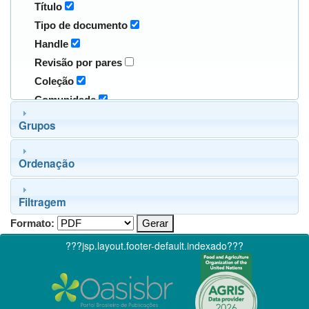
Título
Tipo de documento
Handle
Revisão por pares
Coleção
Comunidade
Grupos
Ordenação
Filtragem
Formato:
???jsp.layout.footer-default.indexado???