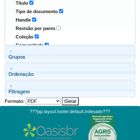
Título
Tipo de documento
Handle
Revisão por pares
Coleção
Comunidade
Grupos
Ordenação
Filtragem
Formato:
???jsp.layout.footer-default.indexado???