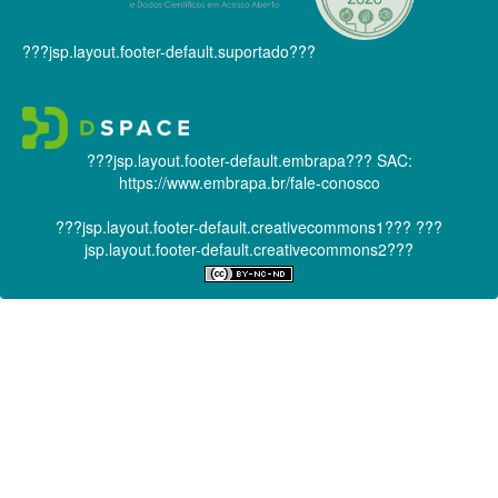
???jsp.layout.footer-default.suportado???
???jsp.layout.footer-default.embrapa???
SAC:
https://www.embrapa.br/fale-conosco
???jsp.layout.footer-default.creativecommons1???
???
jsp.layout.footer-default.creativecommons2???