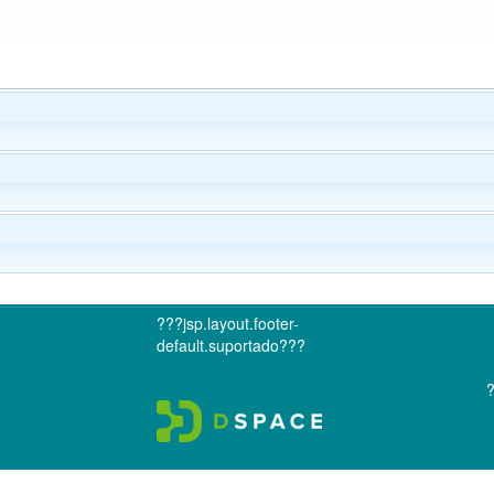
???jsp.layout.footer-
default.suportado???
?