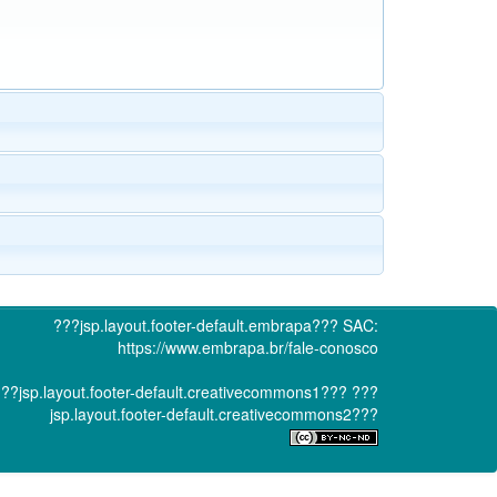
???jsp.layout.footer-default.embrapa???
SAC:
https://www.embrapa.br/fale-conosco
??jsp.layout.footer-default.creativecommons1???
???
jsp.layout.footer-default.creativecommons2???