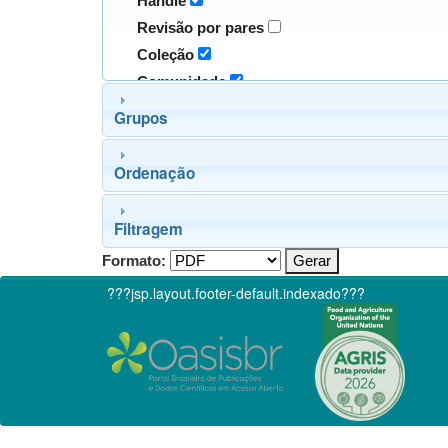
Handle
Revisão por pares
Coleção
Comunidade
Grupos
Ordenação
Filtragem
Formato:
???jsp.layout.footer-default.indexado???