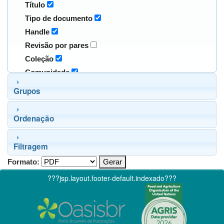
Título
Tipo de documento
Handle
Revisão por pares
Coleção
Comunidade
Grupos
Ordenação
Filtragem
Formato:
???jsp.layout.footer-default.indexado???