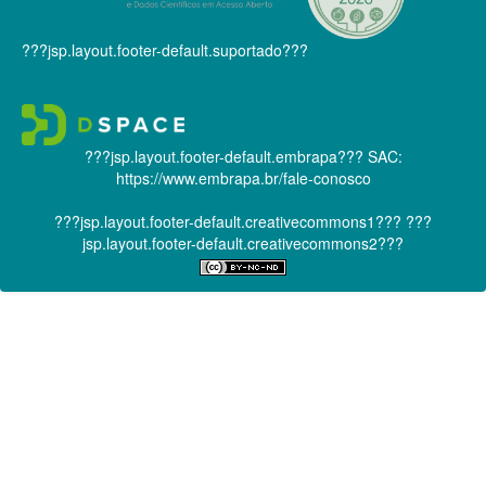
???jsp.layout.footer-default.suportado???
???jsp.layout.footer-default.embrapa???
SAC:
https://www.embrapa.br/fale-conosco
???jsp.layout.footer-default.creativecommons1???
???
jsp.layout.footer-default.creativecommons2???