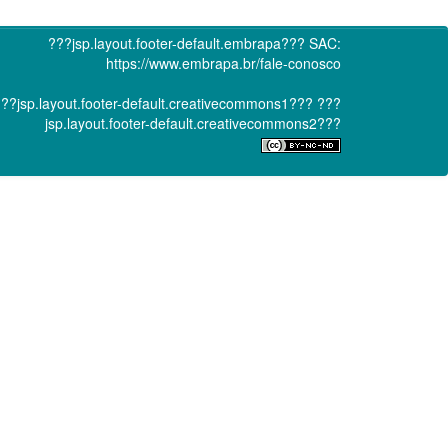
???jsp.layout.footer-default.embrapa???
SAC:
https://www.embrapa.br/fale-conosco
??jsp.layout.footer-default.creativecommons1???
???
jsp.layout.footer-default.creativecommons2???