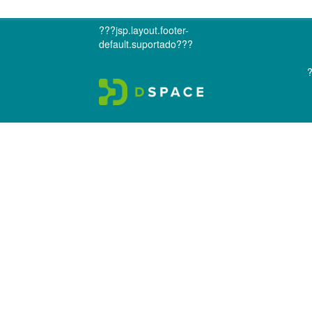
???jsp.layout.footer-
default.suportado???
?