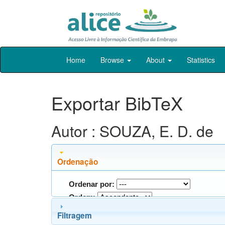
Skip
Home
Browse
About
Statistics
navigation
Exportar BibTeX
Autor : SOUZA, E. D. de
Ordenação
Ordenar por:
Ordem:
Filtragem