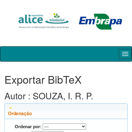
Skip
navigation
Exportar BibTeX
Autor : SOUZA, I. R. P.
Ordenação
Ordenar por: