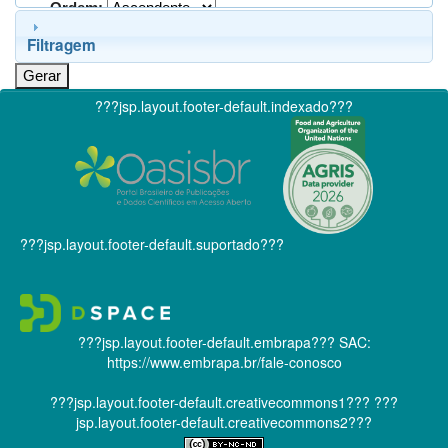
Ordem:
Filtragem
???jsp.layout.footer-default.indexado???
???jsp.layout.footer-default.suportado???
???jsp.layout.footer-default.embrapa???
SAC:
https://www.embrapa.br/fale-conosco
???jsp.layout.footer-default.creativecommons1???
???
jsp.layout.footer-default.creativecommons2???