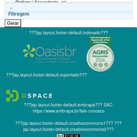
Ordem:
Filtragem
???jsp.layout.footer-default.indexado???
???jsp.layout.footer-default.suportado???
???jsp.layout.footer-default.embrapa???
SAC:
https://www.embrapa.br/fale-conosco
???jsp.layout.footer-default.creativecommons1???
???
jsp.layout.footer-default.creativecommons2???