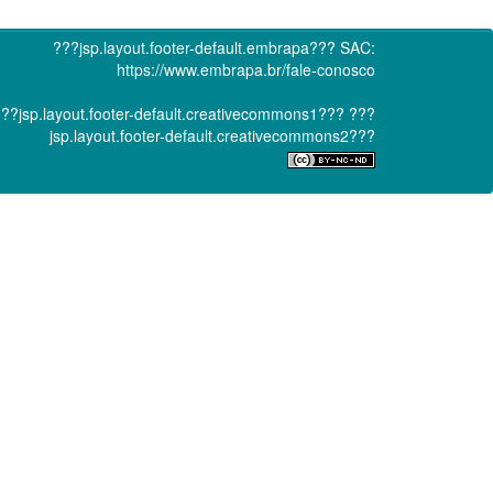
???jsp.layout.footer-default.embrapa???
SAC:
https://www.embrapa.br/fale-conosco
??jsp.layout.footer-default.creativecommons1???
???
jsp.layout.footer-default.creativecommons2???