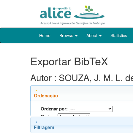
Skip
Home
Browse
About
Statistics
navigation
Exportar BibTeX
Autor : SOUZA, J. M. L. d
Ordenação
Ordenar por:
Ordem:
Filtragem