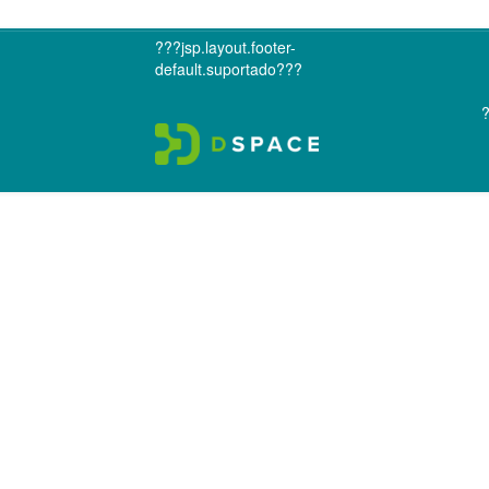
???jsp.layout.footer-
default.suportado???
?