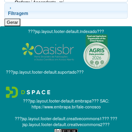
Ordem:
Filtragem
???jsp.layout.footer-default.indexado???
???jsp.layout.footer-default.suportado???
???jsp.layout.footer-default.embrapa???
SAC:
https://www.embrapa.br/fale-conosco
???jsp.layout.footer-default.creativecommons1???
???
jsp.layout.footer-default.creativecommons2???