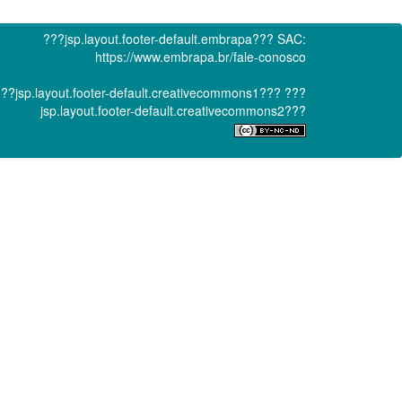
???jsp.layout.footer-default.embrapa???
SAC:
https://www.embrapa.br/fale-conosco
??jsp.layout.footer-default.creativecommons1???
???
jsp.layout.footer-default.creativecommons2???