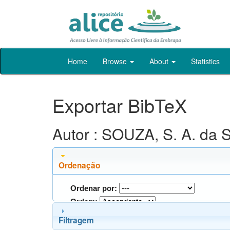
Skip
Home
Browse
About
Statistics
navigation
Exportar BibTeX
Autor : SOUZA, S. A. da S
Ordenação
Ordenar por:
Ordem:
Filtragem