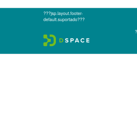
???jsp.layout.footer-
default.suportado???
?