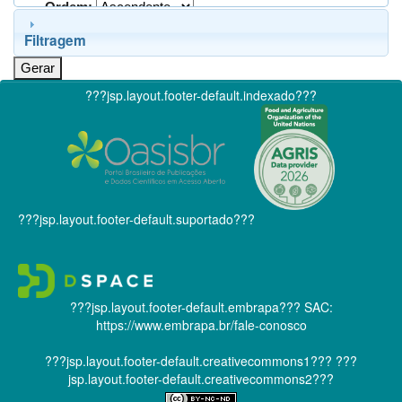
Ordem:
Filtragem
???jsp.layout.footer-default.indexado???
???jsp.layout.footer-default.suportado???
???jsp.layout.footer-default.embrapa???
SAC:
https://www.embrapa.br/fale-conosco
???jsp.layout.footer-default.creativecommons1???
???
jsp.layout.footer-default.creativecommons2???