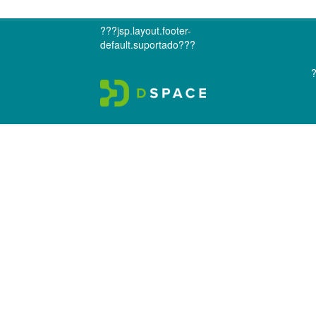
???jsp.layout.footer-
default.suportado???
?