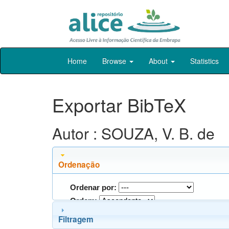
Skip
Home
Browse
About
Statistics
navigation
Exportar BibTeX
Autor : SOUZA, V. B. de
Ordenação
Ordenar por:
Ordem:
Filtragem