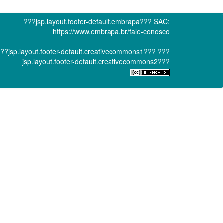
???jsp.layout.footer-default.embrapa???
SAC:
https://www.embrapa.br/fale-conosco
??jsp.layout.footer-default.creativecommons1???
???
jsp.layout.footer-default.creativecommons2???