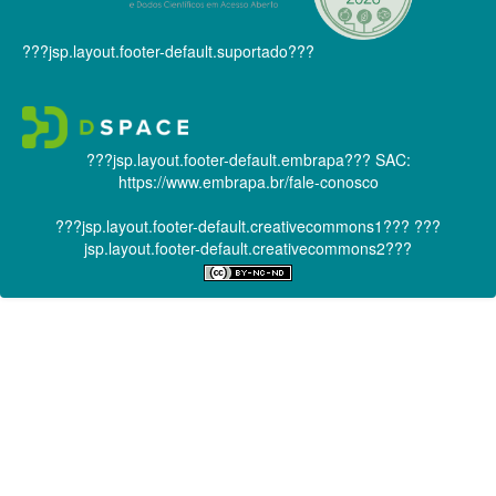
???jsp.layout.footer-default.suportado???
???jsp.layout.footer-default.embrapa???
SAC:
https://www.embrapa.br/fale-conosco
???jsp.layout.footer-default.creativecommons1???
???
jsp.layout.footer-default.creativecommons2???