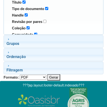
Título
Tipo de documento
Handle
Revisão por pares
Coleção
Comunidade
Grupos
Ordenação
Filtragem
Formato:
???jsp.layout.footer-default.indexado???