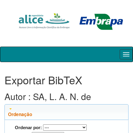
Skip
navigation
Exportar BibTeX
Autor : SA, L. A. N. de
Ordenação
Ordenar por: