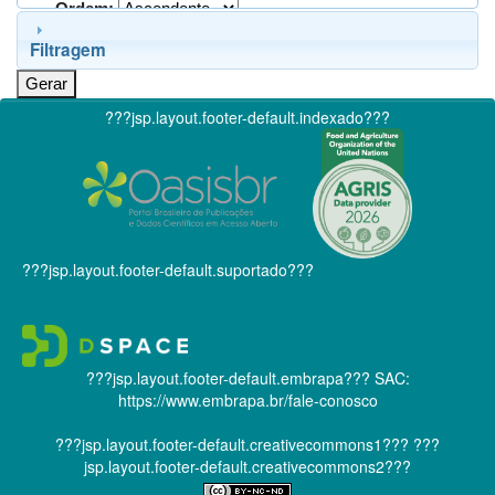
Ordem:
Filtragem
???jsp.layout.footer-default.indexado???
???jsp.layout.footer-default.suportado???
???jsp.layout.footer-default.embrapa???
SAC:
https://www.embrapa.br/fale-conosco
???jsp.layout.footer-default.creativecommons1???
???
jsp.layout.footer-default.creativecommons2???