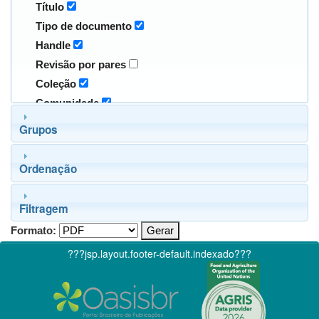
Título
Tipo de documento
Handle
Revisão por pares
Coleção
Comunidade
Grupos
Ordenação
Filtragem
Formato:
???jsp.layout.footer-default.indexado???