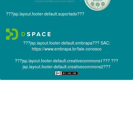
???jsp.layout.footer-default.suportado???
???jsp.layout.footer-default.embrapa???
SAC:
https://www.embrapa.br/fale-conosco
???jsp.layout.footer-default.creativecommons1???
???
jsp.layout.footer-default.creativecommons2???