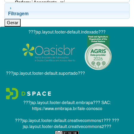
Ordem:
Filtragem
???jsp.layout.footer-default.indexado???
???jsp.layout.footer-default.suportado???
???jsp.layout.footer-default.embrapa???
SAC:
https://www.embrapa.br/fale-conosco
???jsp.layout.footer-default.creativecommons1???
???
jsp.layout.footer-default.creativecommons2???