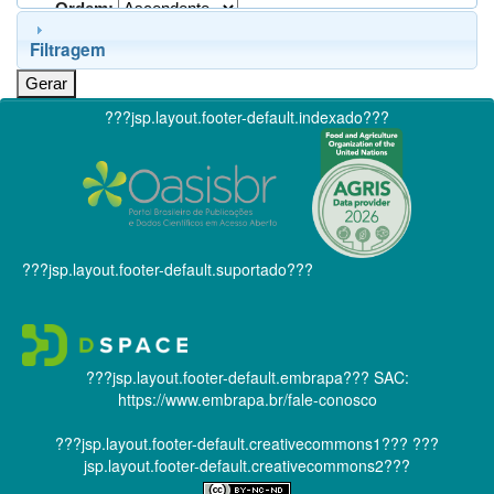
Ordem:
Filtragem
???jsp.layout.footer-default.indexado???
???jsp.layout.footer-default.suportado???
???jsp.layout.footer-default.embrapa???
SAC:
https://www.embrapa.br/fale-conosco
???jsp.layout.footer-default.creativecommons1???
???
jsp.layout.footer-default.creativecommons2???