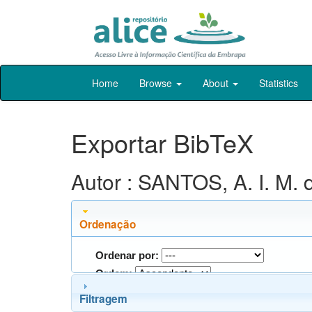
Skip
Home
Browse
About
Statistics
navigation
Exportar BibTeX
Autor : SANTOS, A. I. M. 
Ordenação
Ordenar por:
Ordem:
Filtragem