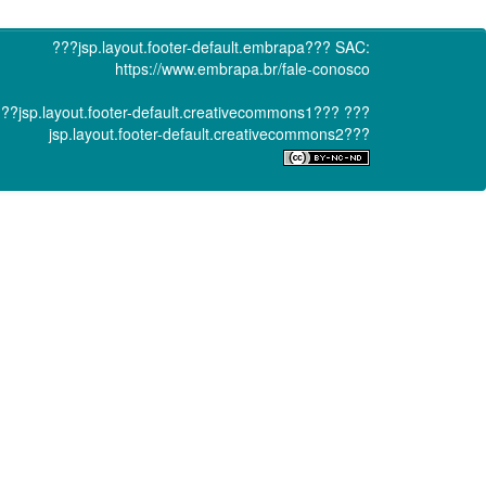
???jsp.layout.footer-default.embrapa???
SAC:
https://www.embrapa.br/fale-conosco
??jsp.layout.footer-default.creativecommons1???
???
jsp.layout.footer-default.creativecommons2???