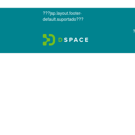
???jsp.layout.footer-
default.suportado???
?