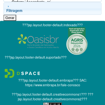
Ordem:
Filtragem
???jsp.layout.footer-default.indexado???
???jsp.layout.footer-default.suportado???
???jsp.layout.footer-default.embrapa???
SAC:
https://www.embrapa.br/fale-conosco
???jsp.layout.footer-default.creativecommons1???
???
jsp.layout.footer-default.creativecommons2???