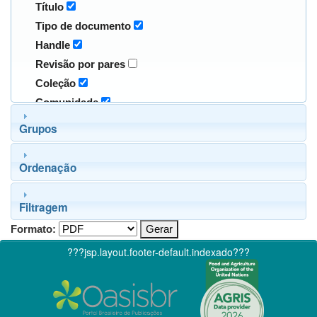
Título
Tipo de documento
Handle
Revisão por pares
Coleção
Comunidade
Grupos
Ordenação
Filtragem
Formato:
???jsp.layout.footer-default.indexado???