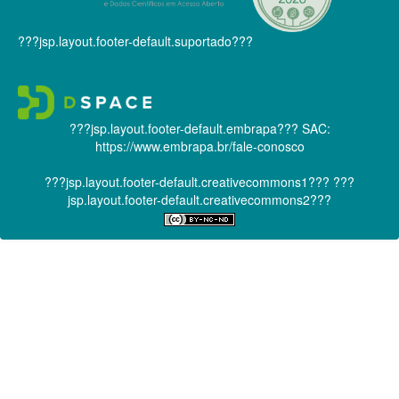
???jsp.layout.footer-default.suportado???
???jsp.layout.footer-default.embrapa???
SAC:
https://www.embrapa.br/fale-conosco
???jsp.layout.footer-default.creativecommons1???
???
jsp.layout.footer-default.creativecommons2???