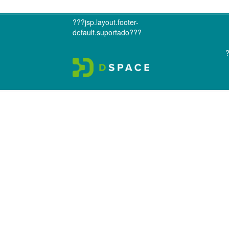
???jsp.layout.footer-
default.suportado???
?