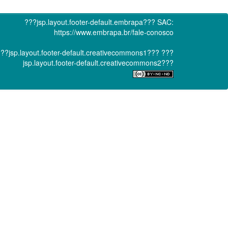
???jsp.layout.footer-default.embrapa???
SAC:
https://www.embrapa.br/fale-conosco
??jsp.layout.footer-default.creativecommons1???
???
jsp.layout.footer-default.creativecommons2???