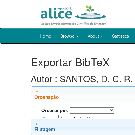
Skip
Home
Browse
About
Statistics
navigation
Exportar BibTeX
Autor : SANTOS, D. C. R.
Ordenação
Ordenar por:
Ordem:
Filtragem