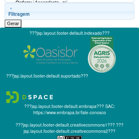
Ordem:
Filtragem
???jsp.layout.footer-default.indexado???
???jsp.layout.footer-default.suportado???
???jsp.layout.footer-default.embrapa???
SAC:
https://www.embrapa.br/fale-conosco
???jsp.layout.footer-default.creativecommons1???
???
jsp.layout.footer-default.creativecommons2???