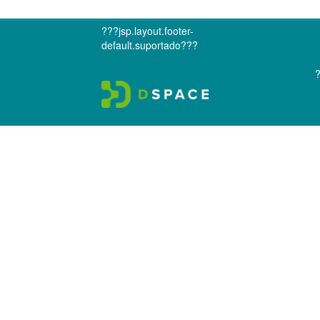
???jsp.layout.footer-
default.suportado???
?