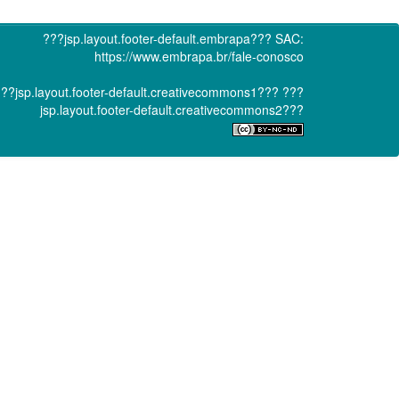
???jsp.layout.footer-default.embrapa???
SAC:
https://www.embrapa.br/fale-conosco
??jsp.layout.footer-default.creativecommons1???
???
jsp.layout.footer-default.creativecommons2???