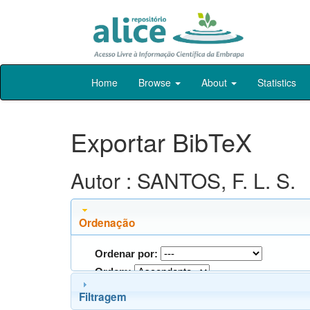
Skip
Home
Browse
About
Statistics
navigation
Exportar BibTeX
Autor : SANTOS, F. L. S.
Ordenação
Ordenar por:
Ordem:
Filtragem