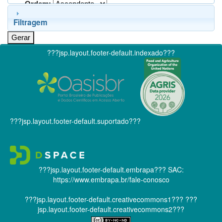
Ordem:
Filtragem
???jsp.layout.footer-default.indexado???
???jsp.layout.footer-default.suportado???
???jsp.layout.footer-default.embrapa???
SAC:
https://www.embrapa.br/fale-conosco
???jsp.layout.footer-default.creativecommons1???
???
jsp.layout.footer-default.creativecommons2???