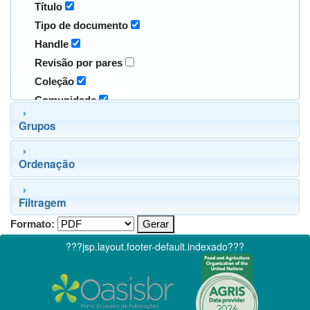
Título
Tipo de documento
Handle
Revisão por pares
Coleção
Comunidade
Grupos
Ordenação
Filtragem
Formato:
???jsp.layout.footer-default.indexado???