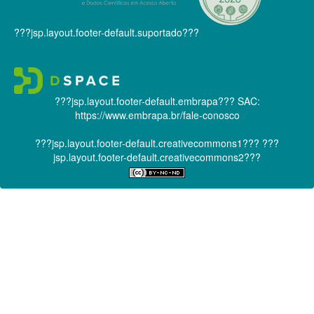
???jsp.layout.footer-default.suportado???
???jsp.layout.footer-default.embrapa???
SAC:
https://www.embrapa.br/fale-conosco
???jsp.layout.footer-default.creativecommons1???
???
jsp.layout.footer-default.creativecommons2???