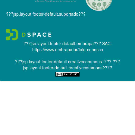
???jsp.layout.footer-default.suportado???
???jsp.layout.footer-default.embrapa???
SAC:
https://www.embrapa.br/fale-conosco
???jsp.layout.footer-default.creativecommons1???
???
jsp.layout.footer-default.creativecommons2???