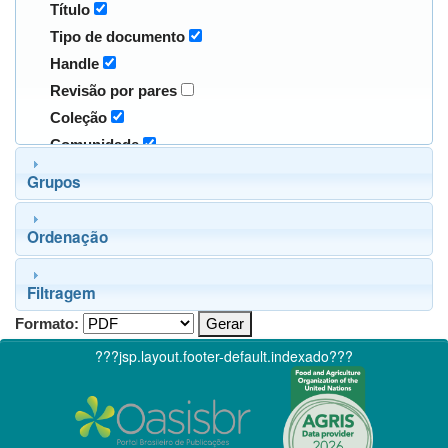
Título
Tipo de documento
Handle
Revisão por pares
Coleção
Comunidade
Grupos
Ordenação
Filtragem
Formato:
???jsp.layout.footer-default.indexado???