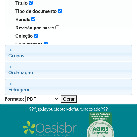
Título
Tipo de documento
Handle
Revisão por pares
Coleção
Comunidade
Grupos
Ordenação
Filtragem
Formato:
???jsp.layout.footer-default.indexado???