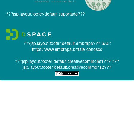
???jsp.layout.footer-default.suportado???
???jsp.layout.footer-default.embrapa???
SAC:
https://www.embrapa.br/fale-conosco
???jsp.layout.footer-default.creativecommons1???
???
jsp.layout.footer-default.creativecommons2???