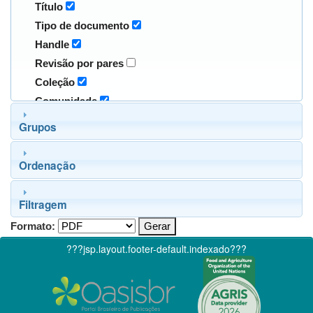
Título
Tipo de documento
Handle
Revisão por pares
Coleção
Comunidade
Grupos
Ordenação
Filtragem
Formato:
???jsp.layout.footer-default.indexado???