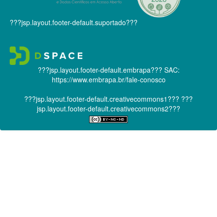
???jsp.layout.footer-default.suportado???
???jsp.layout.footer-default.embrapa???
SAC:
https://www.embrapa.br/fale-conosco
???jsp.layout.footer-default.creativecommons1???
???
jsp.layout.footer-default.creativecommons2???