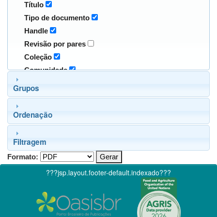
Título
Tipo de documento
Handle
Revisão por pares
Coleção
Comunidade
Grupos
Ordenação
Filtragem
Formato:
???jsp.layout.footer-default.indexado???