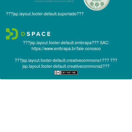
???jsp.layout.footer-default.suportado???
???jsp.layout.footer-default.embrapa???
SAC:
https://www.embrapa.br/fale-conosco
???jsp.layout.footer-default.creativecommons1???
???
jsp.layout.footer-default.creativecommons2???