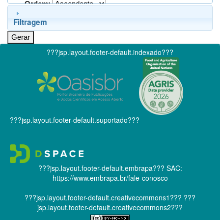
Ordem:
Filtragem
???jsp.layout.footer-default.indexado???
???jsp.layout.footer-default.suportado???
???jsp.layout.footer-default.embrapa???
SAC:
https://www.embrapa.br/fale-conosco
???jsp.layout.footer-default.creativecommons1???
???
jsp.layout.footer-default.creativecommons2???