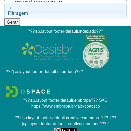
Ordem:
Filtragem
???jsp.layout.footer-default.indexado???
???jsp.layout.footer-default.suportado???
???jsp.layout.footer-default.embrapa???
SAC:
https://www.embrapa.br/fale-conosco
???jsp.layout.footer-default.creativecommons1???
???
jsp.layout.footer-default.creativecommons2???