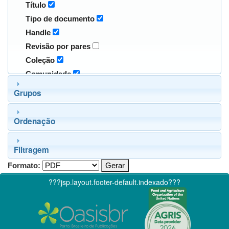
Título
Tipo de documento
Handle
Revisão por pares
Coleção
Comunidade
Grupos
Ordenação
Filtragem
Formato:
???jsp.layout.footer-default.indexado???