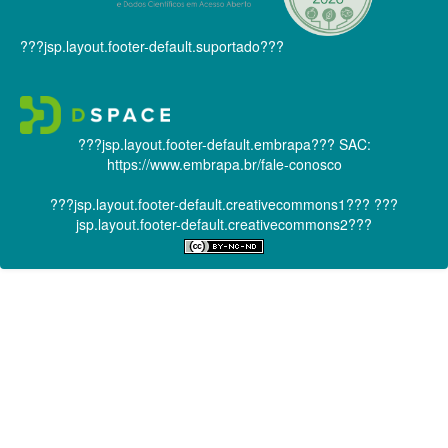
???jsp.layout.footer-default.suportado???
???jsp.layout.footer-default.embrapa???
SAC:
https://www.embrapa.br/fale-conosco
???jsp.layout.footer-default.creativecommons1???
???
jsp.layout.footer-default.creativecommons2???