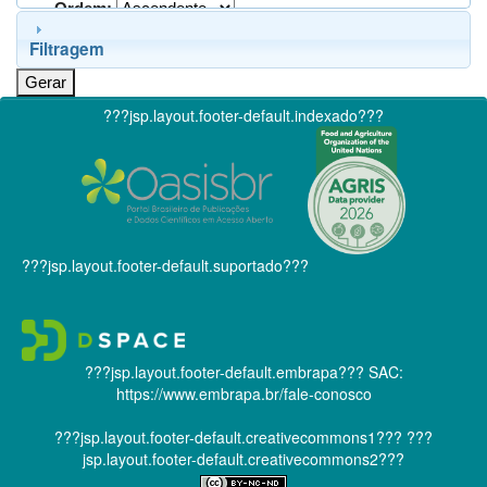
Ordem:
Filtragem
???jsp.layout.footer-default.indexado???
???jsp.layout.footer-default.suportado???
???jsp.layout.footer-default.embrapa???
SAC:
https://www.embrapa.br/fale-conosco
???jsp.layout.footer-default.creativecommons1???
???
jsp.layout.footer-default.creativecommons2???