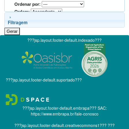
Ordenar por:
Ordem:
Filtragem
???jsp.layout.footer-default.indexado???
???jsp.layout.footer-default.suportado???
???jsp.layout.footer-default.embrapa???
SAC:
https://www.embrapa.br/fale-conosco
???jsp.layout.footer-default.creativecommons1???
???