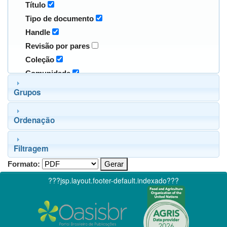
Título
Tipo de documento
Handle
Revisão por pares
Coleção
Comunidade
Grupos
Ordenação
Filtragem
Formato:
???jsp.layout.footer-default.indexado???