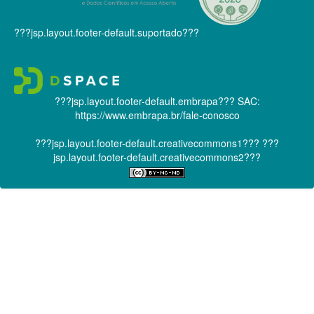
???jsp.layout.footer-default.suportado???
???jsp.layout.footer-default.embrapa???
SAC:
https://www.embrapa.br/fale-conosco
???jsp.layout.footer-default.creativecommons1???
???
jsp.layout.footer-default.creativecommons2???