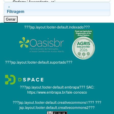
Ordem:
Filtragem
???jsp.layout.footer-default.indexado???
???jsp.layout.footer-default.suportado???
???jsp.layout.footer-default.embrapa???
SAC:
https://www.embrapa.br/fale-conosco
???jsp.layout.footer-default.creativecommons1???
???
jsp.layout.footer-default.creativecommons2???