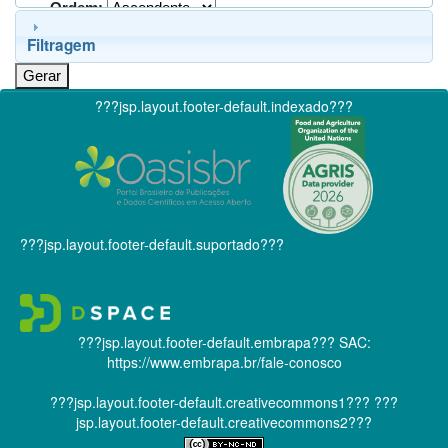
Ordem:
Filtragem
???jsp.layout.footer-default.indexado???
???jsp.layout.footer-default.suportado???
???jsp.layout.footer-default.embrapa???
SAC:
https://www.embrapa.br/fale-conosco
???jsp.layout.footer-default.creativecommons1???
???
jsp.layout.footer-default.creativecommons2???