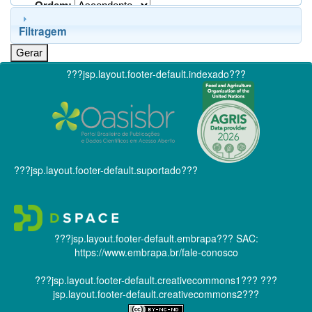
Ordem:
Filtragem
???jsp.layout.footer-default.indexado???
???jsp.layout.footer-default.suportado???
???jsp.layout.footer-default.embrapa???
SAC:
https://www.embrapa.br/fale-conosco
???jsp.layout.footer-default.creativecommons1???
???
jsp.layout.footer-default.creativecommons2???