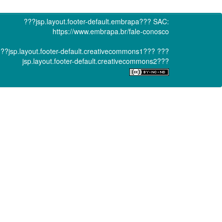
???jsp.layout.footer-default.embrapa???
SAC:
https://www.embrapa.br/fale-conosco
??jsp.layout.footer-default.creativecommons1???
???
jsp.layout.footer-default.creativecommons2???