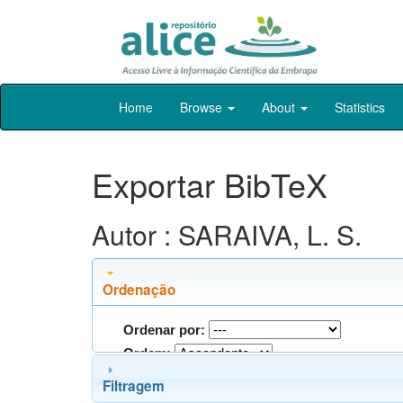
Skip
Home
Browse
About
Statistics
navigation
Exportar BibTeX
Autor : SARAIVA, L. S.
Ordenação
Ordenar por:
Ordem:
Filtragem