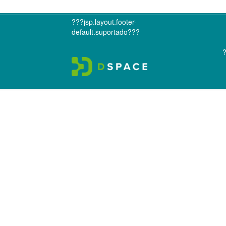
???jsp.layout.footer-
default.suportado???
?