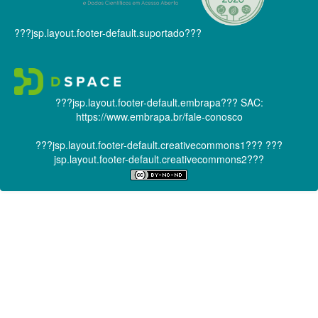
???jsp.layout.footer-default.suportado???
???jsp.layout.footer-default.embrapa???
SAC:
https://www.embrapa.br/fale-conosco
???jsp.layout.footer-default.creativecommons1???
???
jsp.layout.footer-default.creativecommons2???