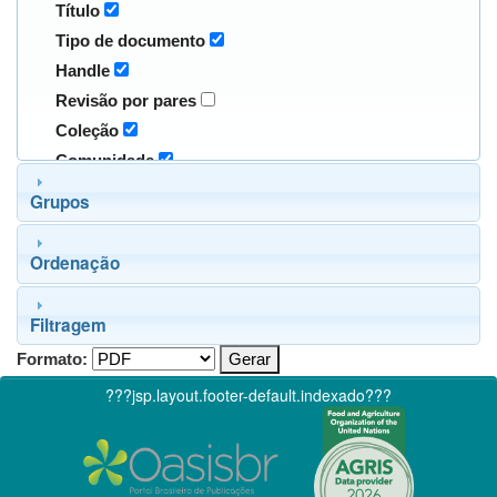
Título
Tipo de documento
Handle
Revisão por pares
Coleção
Comunidade
Grupos
Ordenação
Filtragem
Formato:
???jsp.layout.footer-default.indexado???