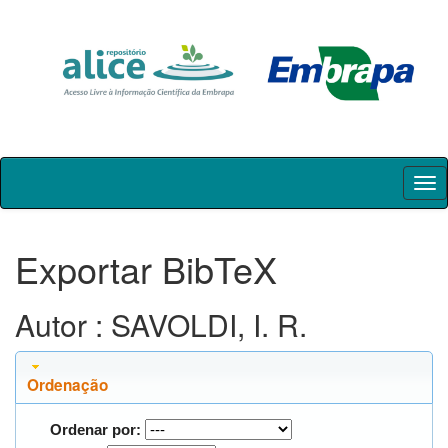
Skip
navigation
Exportar BibTeX
Autor : SAVOLDI, I. R.
Ordenação
Ordenar por: