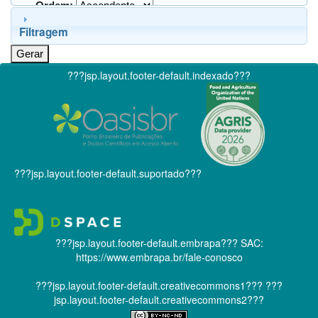
Ordem:
Filtragem
???jsp.layout.footer-default.indexado???
???jsp.layout.footer-default.suportado???
???jsp.layout.footer-default.embrapa???
SAC:
https://www.embrapa.br/fale-conosco
???jsp.layout.footer-default.creativecommons1???
???
jsp.layout.footer-default.creativecommons2???