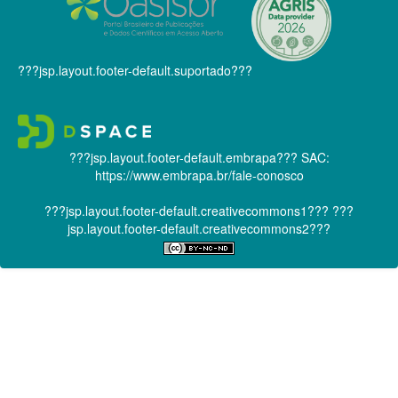
???jsp.layout.footer-default.suportado???
???jsp.layout.footer-default.embrapa???
SAC:
https://www.embrapa.br/fale-conosco
???jsp.layout.footer-default.creativecommons1???
???
jsp.layout.footer-default.creativecommons2???