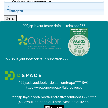
Ordem:
Filtragem
???jsp.layout.footer-default.indexado???
???jsp.layout.footer-default.suportado???
???jsp.layout.footer-default.embrapa???
SAC:
https://www.embrapa.br/fale-conosco
???jsp.layout.footer-default.creativecommons1???
???
jsp.layout.footer-default.creativecommons2???