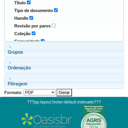
Título
Tipo de documento
Handle
Revisão por pares
Coleção
Comunidade
Grupos
Ordenação
Filtragem
Formato:
???jsp.layout.footer-default.indexado???