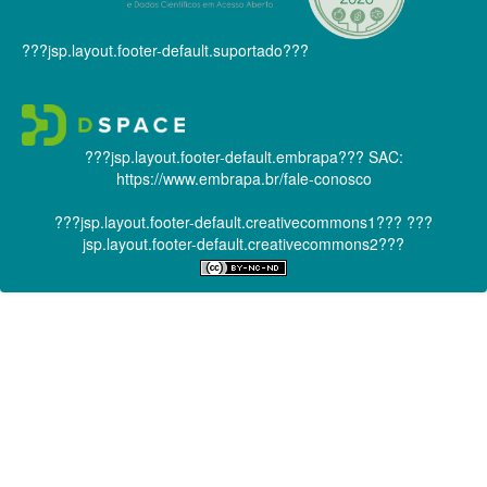
???jsp.layout.footer-default.suportado???
???jsp.layout.footer-default.embrapa???
SAC:
https://www.embrapa.br/fale-conosco
???jsp.layout.footer-default.creativecommons1???
???
jsp.layout.footer-default.creativecommons2???