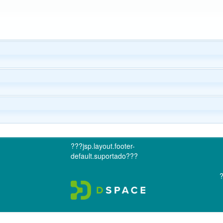
???jsp.layout.footer-
default.suportado???
?