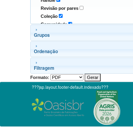
Handle
Revisão por pares
Coleção
Comunidade
Grupos
Ordenação
Filtragem
Formato:
???jsp.layout.footer-default.indexado???