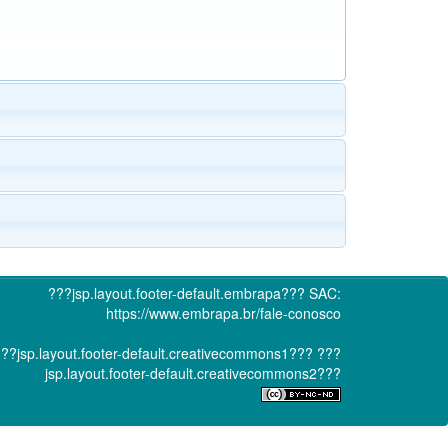
???jsp.layout.footer-default.embrapa???
SAC:
https://www.embrapa.br/fale-conosco
??jsp.layout.footer-default.creativecommons1???
???
jsp.layout.footer-default.creativecommons2???