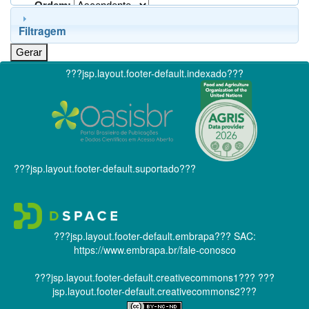
Ordem:
Filtragem
???jsp.layout.footer-default.indexado???
???jsp.layout.footer-default.suportado???
???jsp.layout.footer-default.embrapa???
SAC:
https://www.embrapa.br/fale-conosco
???jsp.layout.footer-default.creativecommons1???
???
jsp.layout.footer-default.creativecommons2???