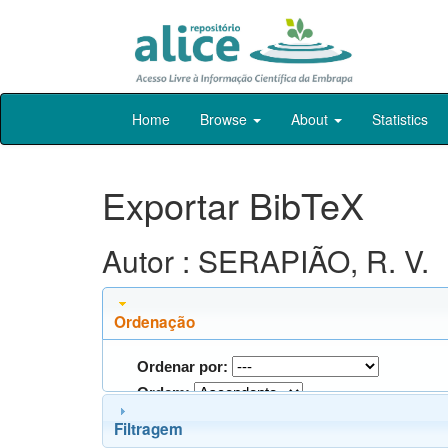
Skip
Home
Browse
About
Statistics
navigation
Exportar BibTeX
Autor : SERAPIÃO, R. V.
Ordenação
Ordenar por:
Ordem:
Filtragem