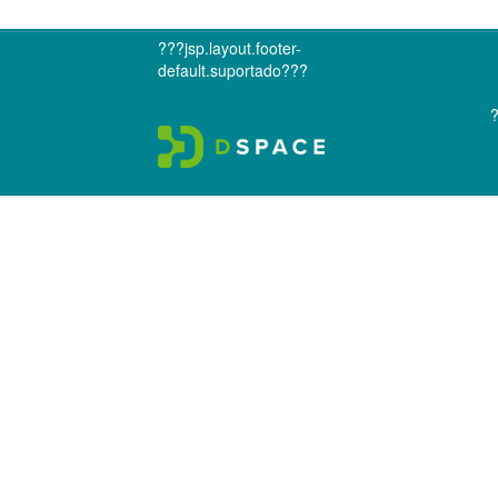
???jsp.layout.footer-
default.suportado???
?