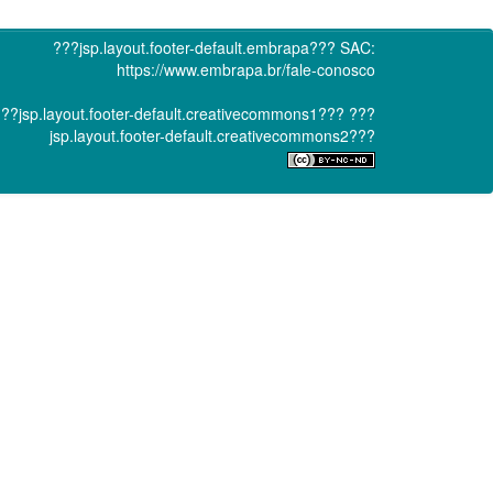
???jsp.layout.footer-default.embrapa???
SAC:
https://www.embrapa.br/fale-conosco
??jsp.layout.footer-default.creativecommons1???
???
jsp.layout.footer-default.creativecommons2???