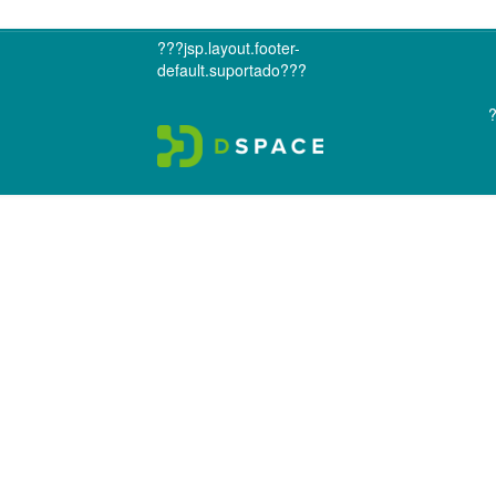
???jsp.layout.footer-
default.suportado???
?