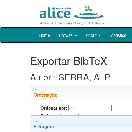
Skip
Home
Browse
About
Statistics
navigation
Exportar BibTeX
Autor : SERRA, A. P.
Ordenação
Ordenar por:
Ordem:
Filtragem