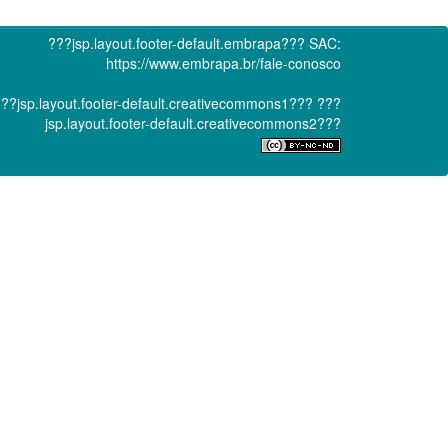
???jsp.layout.footer-default.embrapa???
SAC:
https://www.embrapa.br/fale-conosco
??jsp.layout.footer-default.creativecommons1???
???
jsp.layout.footer-default.creativecommons2???